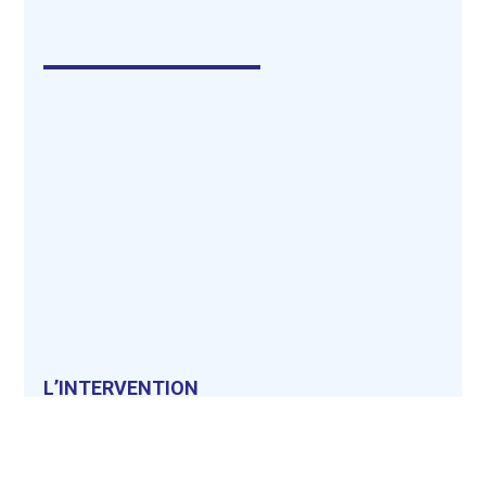
L’INTERVENTION
L’intervention dure de 45 à 90 minutes et se déroule
sous anesthésie locale ou générale, le choix entre
ces deux options se faisant principalement en